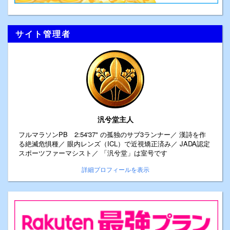
サイト管理者
汎兮堂主人
フルマラソンPB 2:54'37" の孤独のサブ3ランナー／ 漢詩を作
る絶滅危惧種／ 眼内レンズ（ICL）で近視矯正済み／ JADA認定
スポーツファーマシスト／ 「汎兮堂」は室号です
詳細プロフィールを表示