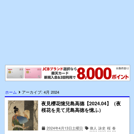
ホーム
アーカイブ:
4月 2024
夜見櫻花憶兒島高德【2024.04】（夜
桜花を見て児島高徳を憶ふ）
2024年4月13日土曜日
偉人
詠史
桜
春