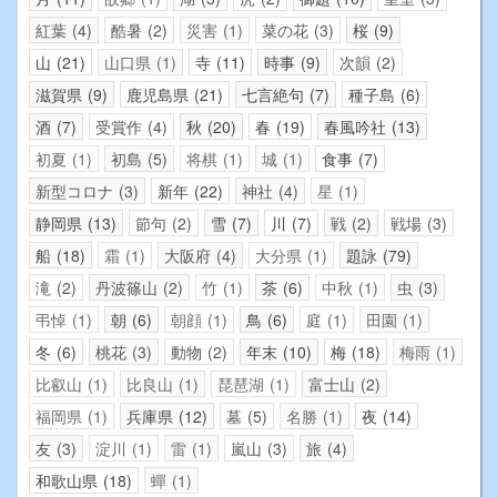
紅葉
4
酷暑
2
災害
1
菜の花
3
桜
9
山
21
山口県
1
寺
11
時事
9
次韻
2
滋賀県
9
鹿児島県
21
七言絶句
7
種子島
6
酒
7
受賞作
4
秋
20
春
19
春風吟社
13
初夏
1
初島
5
将棋
1
城
1
食事
7
新型コロナ
3
新年
22
神社
4
星
1
静岡県
13
節句
2
雪
7
川
7
戦
2
戦場
3
船
18
霜
1
大阪府
4
大分県
1
題詠
79
滝
2
丹波篠山
2
竹
1
茶
6
中秋
1
虫
3
弔悼
1
朝
6
朝顔
1
鳥
6
庭
1
田園
1
冬
6
桃花
3
動物
2
年末
10
梅
18
梅雨
1
比叡山
1
比良山
1
琵琶湖
1
富士山
2
福岡県
1
兵庫県
12
墓
5
名勝
1
夜
14
友
3
淀川
1
雷
1
嵐山
3
旅
4
和歌山県
18
蟬
1