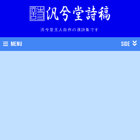
汎兮堂主人自作の漢詩集です
MENU
SIDE