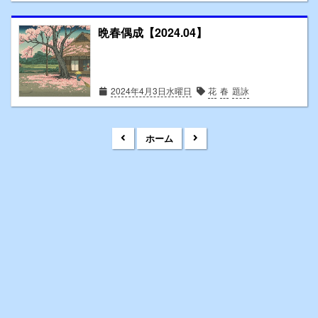
晩春偶成【2024.04】
2024年4月3日水曜日
花
春
題詠
ホーム