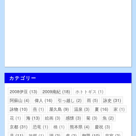
カテゴリー
2008伊豆
13
2009南紀
18
ホトトギス
1
阿蘇山
4
偉人
16
引っ越し
2
雨
5
詠史
31
詠物
10
燕
1
屋久島
9
温泉
3
夏
16
家
1
花
1
海
13
絵画
3
感懐
3
菊
3
魚
2
京都
31
恐竜
1
橋
1
熊本県
4
慶祝
3
月
11
故郷
1
湖
3
虎
2
御題
10
皇室
3