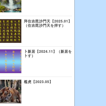
拜住吉毘沙門天【2025.01】
（住吉毘沙門天を拝す）
卜新居【2024.11】（新居を
卜す）
檻虎【2023.05】