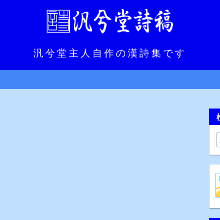
汎兮堂主人自作の漢詩集です