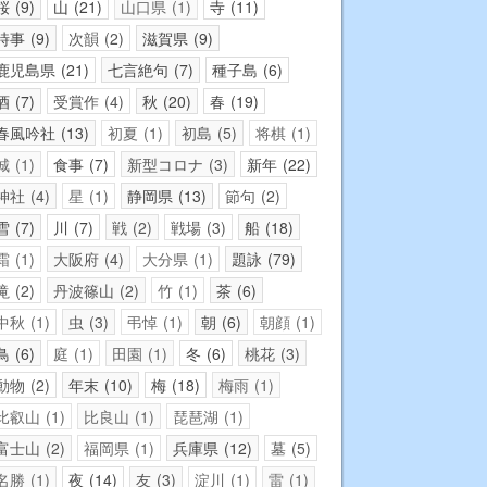
桜
9
山
21
山口県
1
寺
11
時事
9
次韻
2
滋賀県
9
鹿児島県
21
七言絶句
7
種子島
6
酒
7
受賞作
4
秋
20
春
19
春風吟社
13
初夏
1
初島
5
将棋
1
城
1
食事
7
新型コロナ
3
新年
22
神社
4
星
1
静岡県
13
節句
2
雪
7
川
7
戦
2
戦場
3
船
18
霜
1
大阪府
4
大分県
1
題詠
79
滝
2
丹波篠山
2
竹
1
茶
6
中秋
1
虫
3
弔悼
1
朝
6
朝顔
1
鳥
6
庭
1
田園
1
冬
6
桃花
3
動物
2
年末
10
梅
18
梅雨
1
比叡山
1
比良山
1
琵琶湖
1
富士山
2
福岡県
1
兵庫県
12
墓
5
名勝
1
夜
14
友
3
淀川
1
雷
1