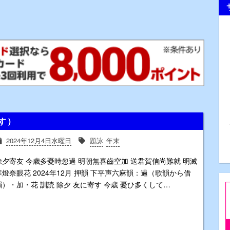
寄す）
2024年12月4日水曜日
題詠
年末
除夕寄友 今歳多憂時忽過 明朝無喜齒空加 送君賀信尚難就 明滅
寒燈奈眼花 2024年12月 押韻 下平声六麻韻：過（歌韻から借
韻）・加・花 訓読 除夕 友に寄す 今歳 憂ひ多くして…