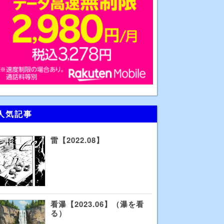
人気記事
雷【2022.08】
看瀑【2023.06】（瀑を看
る）