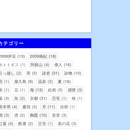
カテゴリー
2008伊豆
13
2009南紀
18
ホトトギス
1
阿蘇山
4
偉人
16
引っ越し
2
雨
5
詠史
31
詠物
10
燕
1
屋久島
9
温泉
3
夏
16
家
1
花
1
海
13
絵画
3
感懐
3
菊
3
魚
2
京都
31
恐竜
1
橋
1
熊本県
4
慶祝
3
月
11
故郷
1
湖
3
虎
2
御題
10
皇室
3
紅葉
4
酷暑
2
災害
1
菜の花
3