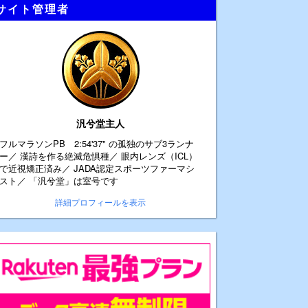
サイト管理者
汎兮堂主人
フルマラソンPB 2:54'37" の孤独のサブ3ランナ
ー／ 漢詩を作る絶滅危惧種／ 眼内レンズ（ICL）
で近視矯正済み／ JADA認定スポーツファーマシ
スト／ 「汎兮堂」は室号です
詳細プロフィールを表示